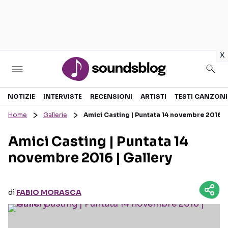
in
x
Sezioni
NOTIZIE
INTERVISTE
RECENSIONI
ARTISTI
TESTI CANZONI
Home
Gallerie
Amici Casting | Puntata 14 novembre 2016 |
NOTIZIE
ARTISTI
Amici Casting | Puntata 14
RECENSIONI MUSICALI
TESTI CANZONI
novembre 2016 | Gallery
INTERVISTE
TOUR ED EVENTI
GOSSIP E CURIOSITÀ
TALENT SHOW
di
FABIO MORASCA