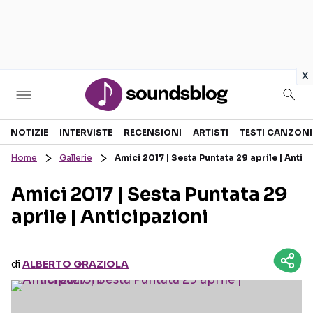
in
x
Sezioni
NOTIZIE
INTERVISTE
RECENSIONI
ARTISTI
TESTI CANZONI
Home
Gallerie
Amici 2017 | Sesta Puntata 29 aprile | Antic
NOTIZIE
ARTISTI
Amici 2017 | Sesta Puntata 29
RECENSIONI MUSICALI
TESTI CANZONI
aprile | Anticipazioni
INTERVISTE
TOUR ED EVENTI
GOSSIP E CURIOSITÀ
TALENT SHOW
di
ALBERTO GRAZIOLA