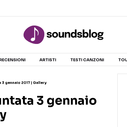
Sezioni
NOTIZIE
ARTISTI
RECENSIONI
ARTISTI
TESTI CANZONI
TOU
RECENSIONI MUSICALI
TESTI CANZONI
INTERVISTE
TOUR ED EVENTI
a 3 gennaio 2017 | Gallery
GOSSIP E CURIOSITÀ
TALENT SHOW
untata 3 gennaio
ry