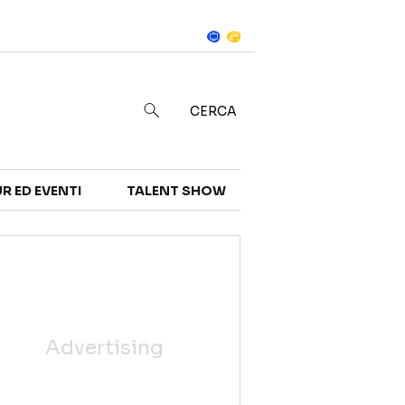
Notizie
in
CERCA
R ED EVENTI
TALENT SHOW