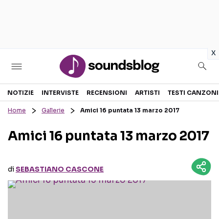
in
x
Sezioni
NOTIZIE
INTERVISTE
RECENSIONI
ARTISTI
TESTI CANZONI
Home
Gallerie
Amici 16 puntata 13 marzo 2017
NOTIZIE
ARTISTI
Amici 16 puntata 13 marzo 2017
RECENSIONI MUSICALI
TESTI CANZONI
INTERVISTE
TOUR ED EVENTI
di
SEBASTIANO CASCONE
GOSSIP E CURIOSITÀ
TALENT SHOW