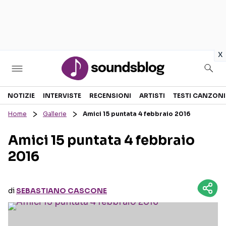
in
x
Sezioni
NOTIZIE
INTERVISTE
RECENSIONI
ARTISTI
TESTI CANZONI
Home
Gallerie
Amici 15 puntata 4 febbraio 2016
NOTIZIE
ARTISTI
Amici 15 puntata 4 febbraio
RECENSIONI MUSICALI
TESTI CANZONI
2016
INTERVISTE
TOUR ED EVENTI
GOSSIP E CURIOSITÀ
TALENT SHOW
di
SEBASTIANO CASCONE