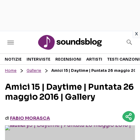
in
x
Sezioni
NOTIZIE
INTERVISTE
RECENSIONI
ARTISTI
TESTI CANZONI
Home
Gallerie
Amici 15 | Daytime | Puntata 26 maggio 2016
NOTIZIE
ARTISTI
Amici 15 | Daytime | Puntata 26
RECENSIONI MUSICALI
TESTI CANZONI
maggio 2016 | Gallery
INTERVISTE
TOUR ED EVENTI
GOSSIP E CURIOSITÀ
TALENT SHOW
di
FABIO MORASCA